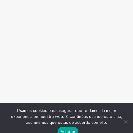
Usamos cookies para asegurar que te damos la mejor
experiencia en nuestra web. Si continúas usando este sitio,
Todos los Derechos Reservados. Somos Noticia COL
asumiremos que estás de acuerdo con ello.
© 2026 |
Terminos y condiciones
|
Politica de
Aceptar
privacidad