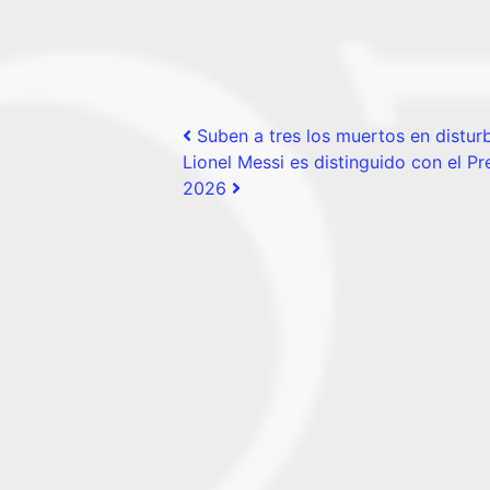
Post navigation
Suben a tres los muertos en disturb
Lionel Messi es distinguido con el P
2026